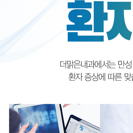
내과질환센터
인공신장센터
건강클리닉